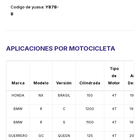
codigo de yuasa:
YB7B-
B
APLICACIONES POR MOTOCICLETA
Tipo
de
Año
Marca
Modelo
Versión
Cilindrada
Motor
Desd
HONDA
NX
BRASIL
150
4T
1995
BMW
R
C
1200
4T
1998
BMW
R
S
1100
4T
1999
GUERRERO
GC
QUEEN
125
4T
2005