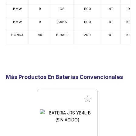
BMW
R
GS
1100
4T
1995
BMW
R
SABS
1100
4T
1999
HONDA
NX
BRASIL
200
4T
1998
Más Productos En Baterias Convencionales