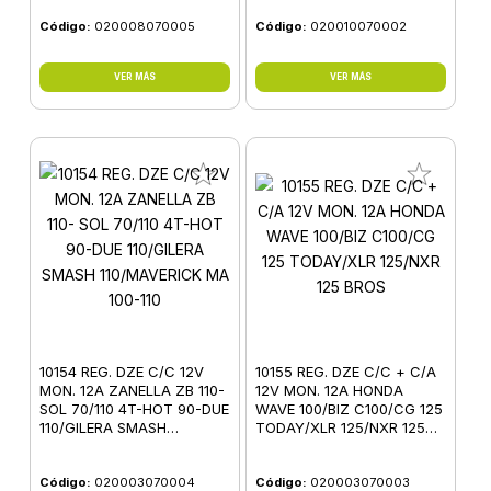
(C/AVANCE ALIM. A
Código:
020008070005
MAGNETO)
Código:
020010070002
VER MÁS
VER MÁS
10154 REG. DZE C/C 12V
10155 REG. DZE C/C + C/A
MON. 12A ZANELLA ZB 110-
12V MON. 12A HONDA
SOL 70/110 4T-HOT 90-DUE
WAVE 100/BIZ C100/CG 125
110/GILERA SMASH
TODAY/XLR 125/NXR 125
110/MAVERICK MA 100-110
BROS
Código:
020003070004
Código:
020003070003