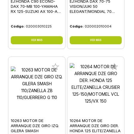
EJ:HONDA C90 ECONO-
EJ:HONDA DAX 70-75
DAX 70-MB 100-YAMAHA
VISION/JUKI 50
RX 125-SUZUKI AX 100-AX
ELEGANT/MONDIAL 70
115 JAPON
DAX/SUZUKI AE
50/YAMAHA 750 XTZ
Código:
020003010225
SUPER TERENE
Código:
020002010004
VER MÁS
VER MÁS
10263 MOTOR DE
10264 MOTOR DE
ARRANQUE DZE GIRO IZQ.
ARRANQUE DZE GIRO DER.
GILERA SMASH
HONDA 125 ELITE/ZANELLA