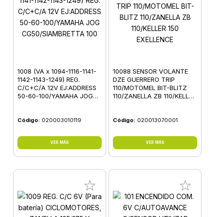
1008 (VA x 1094-1116-1141-
10088 SENSOR VOLANTE
1142-1143-1249) REG.
DZE GUERRERO TRIP
C/C+C/A 12V EJ:ADDRESS
110/MOTOMEL BIT-BLITZ
50-60-100/YAMAHA JOG
110/ZANELLA ZB 110/KELLER
CG50/SIAMBRETTA 100
150 EXELLENCE
Código:
020003010119
Código:
020013070001
VER MÁS
VER MÁS