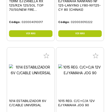
TERM. EJ:ZANELLA RX
EJ:YAMAHA NANFANG NF
125/RZA 125/SOL TOP
125-LANYING LY80-NY125-
70/50/NEW FIRE
CY 80 (CHINAS)
50/70/CRAZY 70
Código:
020004010017
Código:
020003010222
VER MÁS
VER MÁS
1014 ESTABILIZADOR 6V
1015 REG. C/C+C/A 12V
C/CABLE UNIVERSAL
EJ:YAMAHA JOG 90