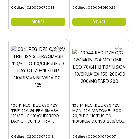
Código:
020003070091
Código:
020004010023
VER MÁS
VER MÁS
10041 REG. DZE C/C 12V
10044 REG. DZE C/C 12V
TRIF. 12A GILERA SMASH
MON. 12A MOTOMEL ECO
110/STILO 110/GUERRERO
70/BIT B 110/FUSION
DAY GT 70-110-TRIP
110/SKUA CX 150-200/CG
110/BRAVA NEVADA 110-125
200/MOTARD 200
Código:
020003070016
Código:
020003070007