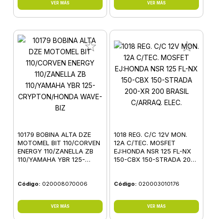
VER MÁS
VER MÁS
10179 BOBINA ALTA DZE
1018 REG. C/C 12V MON.
MOTOMEL BIT 110/CORVEN
12A C/TEC. MOSFET
ENERGY 110/ZANELLA ZB
EJ:HONDA NSR 125 FL-NX
110/YAMAHA YBR 125-
150-CBX 150-STRADA 200-
CRYPTON/HONDA WAVE-
XR 200 BRASIL C/ARRAQ.
BIZ
ELEC.
Código:
020008070006
Código:
020003010176
VER MÁS
VER MÁS