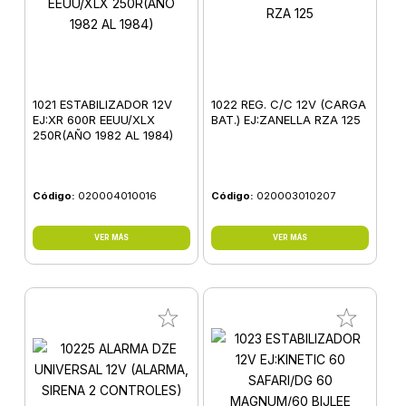
1021 ESTABILIZADOR 12V
1022 REG. C/C 12V (CARGA
EJ:XR 600R EEUU/XLX
BAT.) EJ:ZANELLA RZA 125
250R(AÑO 1982 AL 1984)
Código:
020004010016
Código:
020003010207
VER MÁS
VER MÁS