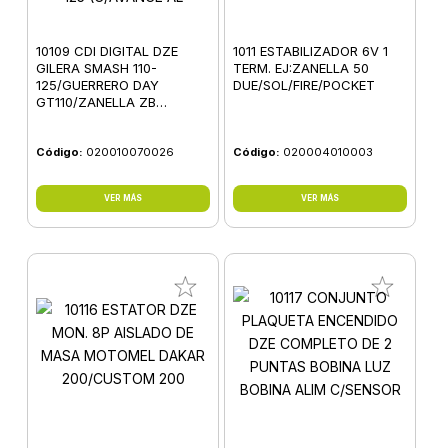
10109 CDI DIGITAL DZE
1011 ESTABILIZADOR 6V 1
GILERA SMASH 110-
TERM. EJ:ZANELLA 50
125/GUERRERO DAY
DUE/SOL/FIRE/POCKET
GT110/ZANELLA ZB
110/MAVERICK LF
100/BRAVA NEVADA 110-125
(C/AVANCE AL
Código:
020010070026
Código:
020004010003
VER MÁS
VER MÁS