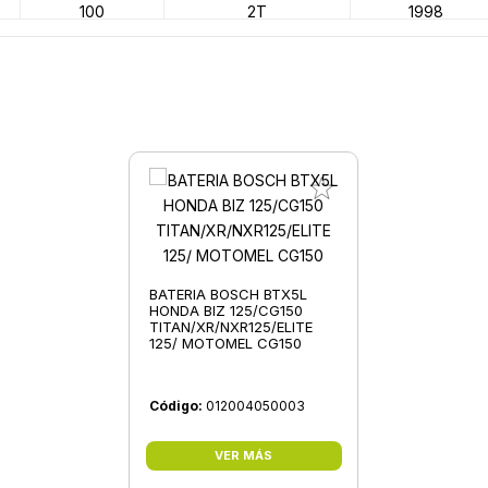
100
2T
1998
150
4T
2005
50
2T
2003
450
4T
2002
150
4T
2014
125
4T
2004
BATERIA BOSCH BTX5L
HONDA BIZ 125/CG150
TITAN/XR/NXR125/ELITE
125/ MOTOMEL CG150
Código:
012004050003
VER MÁS