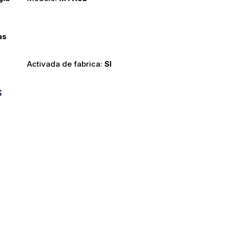
as
activada de fabrica:
SI
S