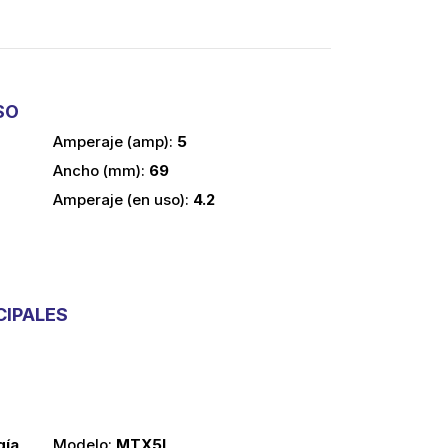
SO
amperaje (amp):
5
ancho (mm):
69
amperaje (en uso):
4.2
CIPALES
gía
modelo:
MTX5L