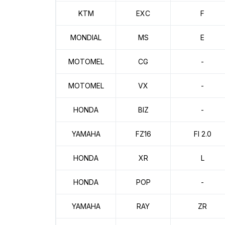
KTM
EXC
F
MONDIAL
MS
E
MOTOMEL
CG
-
MOTOMEL
VX
-
HONDA
BIZ
-
YAMAHA
FZ16
FI 2.0
HONDA
XR
L
HONDA
POP
-
YAMAHA
RAY
ZR