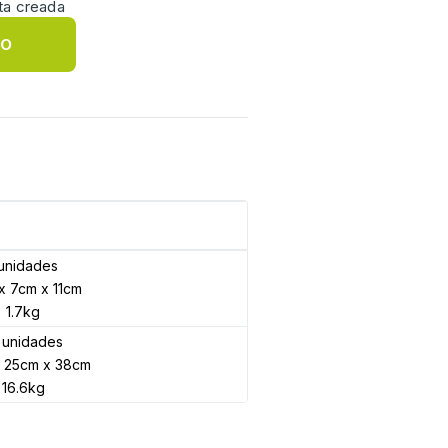
ta creada
SO
 unidades
x 7cm x 11cm
KIT DE
ELECTRONICA
GOMAS
HERRAMIENTAS
INDUMENTARIA
VEN
1.7kg
 unidades
x 25cm x 38cm
16.6kg