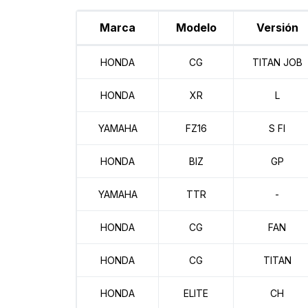
Marca
Modelo
Versión
HONDA
CG
TITAN JOB
HONDA
XR
L
YAMAHA
FZ16
S FI
HONDA
BIZ
GP
YAMAHA
TTR
-
HONDA
CG
FAN
HONDA
CG
TITAN
HONDA
ELITE
CH