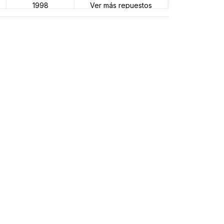
1998
Ver más repuestos
2024
Ver más repuestos
2024
Ver más repuestos
2024
Ver más repuestos
2024
Ver más repuestos
2024
Ver más repuestos