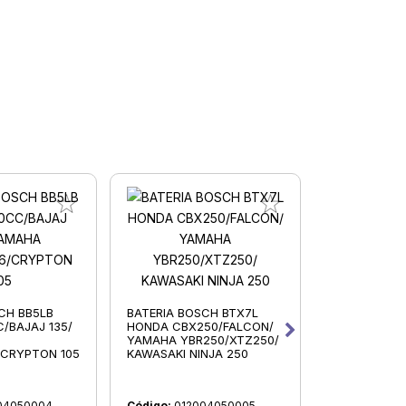
CH BB5LB
BATERIA BOSCH BTX7L
BATERIA BO
/BAJAJ 135/
HONDA CBX250/FALCON/
ZANELLA RX
YAMAHA YBR250/XTZ250/
DAKAR200/C
/CRYPTON 105
KAWASAKI NINJA 250
APPIA BREZA
04050004
Código:
012004050005
Código:
0120